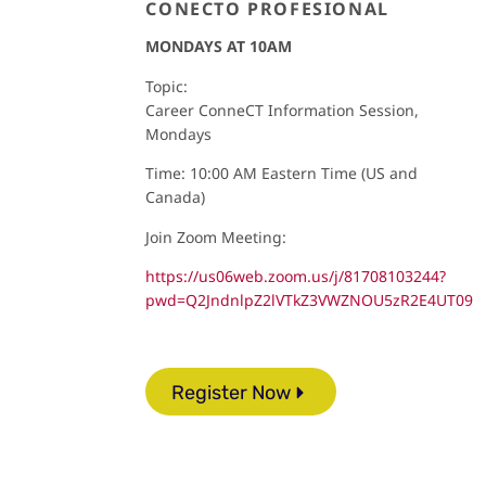
CONECTO PROFESIONAL
MONDAYS
AT 10AM
Topic:
Career ConneCT Information Session,
Mondays
Time: 10:00 AM Eastern Time (US and
Canada)
Join Zoom Meeting:
https://us06web.zoom.us/j/81708103244?
pwd=Q2JndnlpZ2lVTkZ3VWZNOU5zR2E4UT09
Register Now